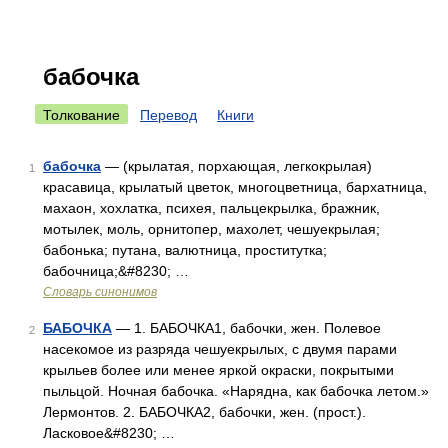
бабочка
Толкование
Перевод
Книги
бабочка
— (крылатая, порхающая, легкокрылая)
1
красавица, крылатый цветок, многоцветница, бархатница,
махаон, хохлатка, психея, пальцекрылка, бражник,
мотылек, моль, орнитопер, махолет, чешуекрылая;
бабонька; путана, валютница, проститутка;
бабочница;&#8230; …
Словарь синонимов
БАБОЧКА
— 1. БАБОЧКА1, бабочки, жен. Полевое
2
насекомое из разряда чешуекрылых, с двумя парами
крыльев более или менее яркой окраски, покрытыми
пыльцой. Ночная бабочка. «Нарядна, как бабочка летом.»
Лермонтов. 2. БАБОЧКА2, бабочки, жен. (прост.).
Ласковое&#8230; …