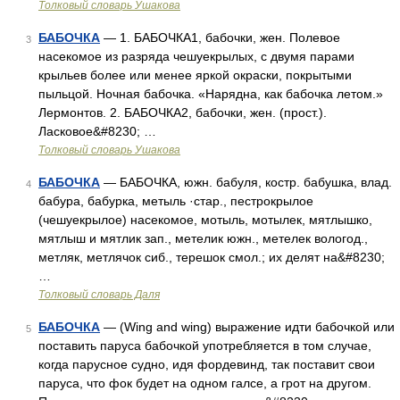
Толковый словарь Ушакова
БАБОЧКА
— 1. БАБОЧКА1, бабочки, жен. Полевое
3
насекомое из разряда чешуекрылых, с двумя парами
крыльев более или менее яркой окраски, покрытыми
пыльцой. Ночная бабочка. «Нарядна, как бабочка летом.»
Лермонтов. 2. БАБОЧКА2, бабочки, жен. (прост.).
Ласковое&#8230; …
Толковый словарь Ушакова
БАБОЧКА
— БАБОЧКА, южн. бабуля, костр. бабушка, влад.
4
бабура, бабурка, метыль ·стар., пестрокрылое
(чешуекрылое) насекомое, мотыль, мотылек, мятлышко,
мятлыш и мятлик зап., метелик южн., метелек вологод.,
метляк, метлячок сиб., терешок смол.; их делят на&#8230;
…
Толковый словарь Даля
БАБОЧКА
— (Wing and wing) выражение идти бабочкой или
5
поставить паруса бабочкой употребляется в том случае,
когда парусное судно, идя фордевинд, так поставит свои
паруса, что фок будет на одном галсе, а грот на другом.